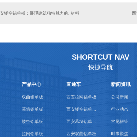
安镂空铝单板：展现建筑独特魅力的..材料
SHORTCUT NAV
快捷导航
产品中心
直通车
新闻资讯
双曲铝单板
西安拉网铝单板
公司新闻
幕墙铝单板
西安镂空铝单板价格
行业动态
镂空铝单板
西安幕墙铝单板价格
常见解答
拉网铝单板
西安双曲铝单板
时事聚焦