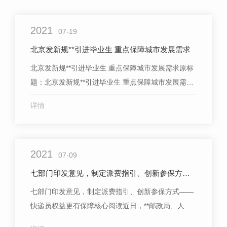
2021
07-19
北京发新规**引进毕业生 重点保障城市发展需求
北京发新规**引进毕业生 重点保障城市发展需求原标
题：北京发新规**引进毕业生 重点保障城市发展需求
本报讯（中青报·中青网记者 刘世昕）北京市近日发
详情
布的一份新规明确，**高校硕士及博士毕业生，北京
地区高校、京外地区“双..”高校本科生均可由用人单位
申请办理引进，符合条件的休学创业者也在引进范围
2021
内。列入**统一...
07-09
七部门印发意见，制定派费指引、创新参保方式——
七部门印发意见，制定派费指引、创新参保方式——
快递员权益更有保障核心阅读近日，**邮政局、人社
部等七部门联合印发《关于做好快递员群体合法权益