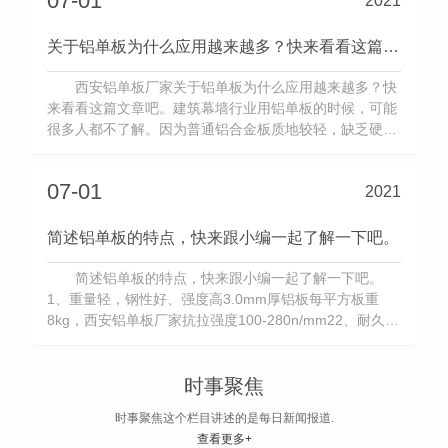
07-01
2021
关于铝单板为什么应用越来越多？快来看看这篇文章吧。
西安铝单板厂家关于铝单板为什么应用越来越多？快
来看看这篇文章吧。建筑幕墙行业用铝单板的时候，可能
很多人都不了解。因为普通铝合金板质地较轻，缺乏硬
度。如果用作幕墙材料来包装建筑，可能会因风、雨、雪
压力而产生变形，影响 和装饰效果。那么，为什么铝单板
07-01
2021
在竞争激烈的幕墙市场上有一席之地，站稳脚跟呢？原因
有很多，首先铝单板虽然...
简述铝单板的特点，快来跟小编一起了解一下吧。
简述铝单板的特点，快来跟小编一起了解一下吧。
1、重量轻，钢性好、强度高3.0mm厚铝板每平方板重
8kg，西安铝单板厂家抗拉强度100-280n/mm22、耐久性
和耐腐蚀性好。采用kynar-500、hylur500为基料的pvdf
氟碳漆，可用25年不褪色。3、工艺性好。采用先加工后
喷漆工艺，铝板可加工成平面、弧型和球面...
时事聚焦
时事聚焦这个栏目讲述的是每日新闻报道.
查看更多+