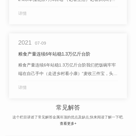
黄河水利委员会获悉：历时20天的黄河2021年汛前调
详情
水调沙水库调度结束，实现了既定各项目标，取得了
良好效果。黄河是**上泥沙含量.多的河流，多年平均
径流量535亿立方米，年均输沙量高达16亿吨。黄河
2021
水利委员会连续20...
07-09
粮食产量连续6年站稳1.3万亿斤台阶
粮食产量连续6年站稳1.3万亿斤台阶我们把饭碗牢牢
端在自己手中（走进乡村看小康）“麦收三件宝，头
多、穗大、籽粒饱，今年俺们全占齐了，平均亩产超
详情
过1000斤，又是一个大丰收！”收上来的30多万斤麦
子销出...
常见解答
这个栏目讲述了常见解答金属吊顶的优点及缺点,快来阅读了解一下吧.
查看更多+