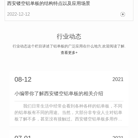
西安镂空铝单板的结构特点以及应用场景
2022-12-12
金鸿建材科技小编带你了解西安幕墙铝单板装饰特点和价格
随着我国社会的发展和城市化进程的加快，装饰
行业动态
行业发展迅速。作为一种优良的装饰材料，西安幕墙
行业动态这个栏目讲述了铝单板的广泛应用在什么地方,欢迎阅读了解.
铝单板的需求量越来越大。很多人也看到了铝单板行
查看更多+
2021-10-20
业的发展前景，纷纷加入铝单板行业。进入门槛低。
与其他行业相比，铝单板的进入门槛相对较低。铝单
板加工工艺并不复杂，生产线相对固定。重要的是风
08-12
2021
险投资不是特别高，所以进入门槛比较低，这也是厂
小编带你了解西安镂空铝单板的相关介绍
商...
我们日常生活中经常会看到各种各样的铝单板，不同
的铝单板有不同的用途。当然，大部分非专业人士对铝单
板了解不多，甚至没有接触过。西安镂空铝单板多用作金
属装饰材料，那么什么样的镂空铝单板比较好呢？镂空铝
单板...