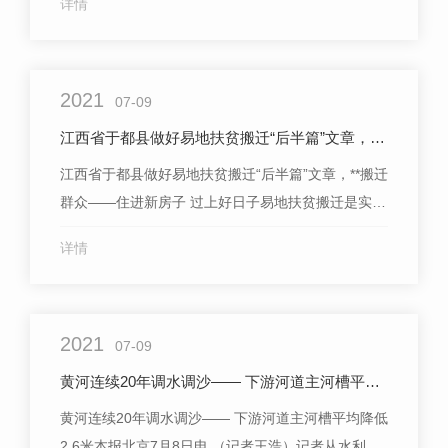
详情
保障工作的意见》，保障快递员合法权益：督促企业
保持合理的末端派费水平和劳动定额，以稳定快递员
的收入水平；**符合快递业特点的工伤保险参保政
2021
策，为快递员织牢保障网；遏制快递企业“以罚...
07-09
江西省于都县做好易地扶贫搬迁“后半篇”文章，**搬迁群众——
江西省于都县做好易地扶贫搬迁“后半篇”文章，**搬迁
群众——住进新房子 过上好日子易地扶贫搬迁是实现
**扶贫**脱贫的重要途径。江西省于都县经过8年不懈
详情
努力，让6500多人搬出大山。搬得出的问题解决了...
2021
07-09
黄河连续20年调水调沙—— 下游河道主河槽平均降低2.6米
黄河连续20年调水调沙—— 下游河道主河槽平均降低
2.6米本报北京7月8日电 （记者王浩）记者从水利部