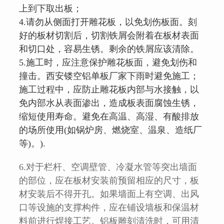
上到下取出板；
4.请勿从侧面打开雕花板，以免划伤板面。刻
好的板材切割后，切割铁屑会附着在板材表面
和切口处，容易生锈。剩余的铁屑应该清除。
5.施工时，应注意保护雕花板面，避免划伤和
撞击。
西安镂空铝单板厂家
下雨时避免施工；
施工过程中，应防止雕花板内部与水接触，以
免内部水从表面渗出，造成板表面腐蚀生锈，
缩短使用寿命。避免在高温、高湿、有酸排放
的场所使用(如锅炉房、燃烧室、温泉、造纸厂
等)。).
6.对于栏杆、空调壁管、冷凝水管等突出墙面
的部位，应在板材安装前预留相应的尺寸，板
材安装后不得开孔。如果墙面上有空调、出风
口等设施的支撑构件，应在铺设墙板和保温材
料前进行焊接工艺。铝板雕刻清洗时，可用清